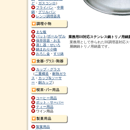
ど
・
ガスコンロ
）
フライパン
・
中華
鍋
・
グリルパン
レンジ調理器具
まな板
バット
/
ボール
/
ザル
業務用IH対応ステンレス鍋トリノ用鍋
保存容器・お玉
業務用として作られたIH調理器対応ス
蒸し器・せいろ
層鋼鍋トリノ用鍋蓋です。
鍋まわり小物
おろし金
・
すり鉢
カップ・グラス
（
二重構造
・
耐熱ガラ
ス
・
カップ&ソーサ
ー
・
銅カップ
）
コーヒー用品
ポット・サーバー
ティー用品
ワイン用品
製菓用品