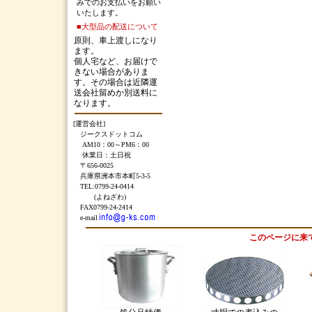
みでのお支払いをお願い
いたします。
■大型品の配送について
原則、車上渡しになり
ます。
個人宅など、お届けで
きない場合がありま
す。その場合は近隣運
送会社留めか別送料に
なります。
[運営会社]
ジークスドットコム
AM10：00～PM6：00
休業日：土日祝
〒656-0025
兵庫県洲本市本町5-3-5
TEL:0799-24-0414
(よねざわ)
FAX0799-24-2414
e-mail
このページに来