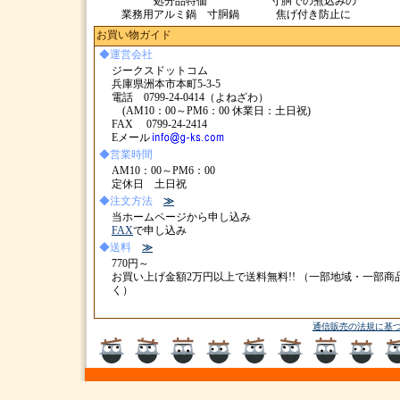
処分品特価
寸胴での煮込みの
業務用アルミ鍋 寸胴鍋
焦げ付き防止に
お買い物ガイド
◆運営会社
ジークスドットコム
兵庫県洲本市本町5-3-5
電話 0799-24-0414（よねざわ）
(AM10：00～PM6：00 休業日：土日祝)
FAX 0799-24-2414
Eメール
◆営業時間
AM10：00～PM6：00
定休日 土日祝
◆注文方法
≫
当ホームページから申し込み
FAX
で申し込み
◆送料
≫
770円～
お買い上げ金額2万円以上で送料無料!! （一部地域・一部商
く）
通信販売の法規に基