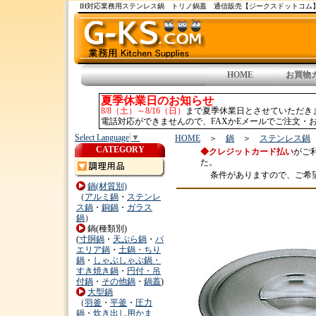
IH対応業務用ステンレス鍋 トリノ鍋蓋 通信販売【ジークスドットコム
HOME
お買物
夏季休業日のお知らせ
8/8（土）～8/16（日）
まで夏季休業日とさせていただき
電話対応ができませんので、FAXかEメールでご注文・お
Select Language
▼
HOME
＞
鍋
＞
ステンレス鍋
CATEGORY
◆クレジットカード払い
がご
た。
条件がありますので、ご希
鍋(材質別)
（
アルミ鍋
・
ステンレ
ス鍋
・
銅鍋
・
ガラス
鍋
）
鍋(種類別)
(
寸胴鍋
・
天ぷら鍋
・
パ
エリア鍋
・
土鍋・ちり
鍋
・
しゃぶしゃぶ鍋・
すき焼き鍋
・
円付・吊
付鍋
・
その他鍋
・
鍋蓋
)
大型鍋
（
羽釜
・
平釜
・
圧力
鍋
・
炊き出し用かま