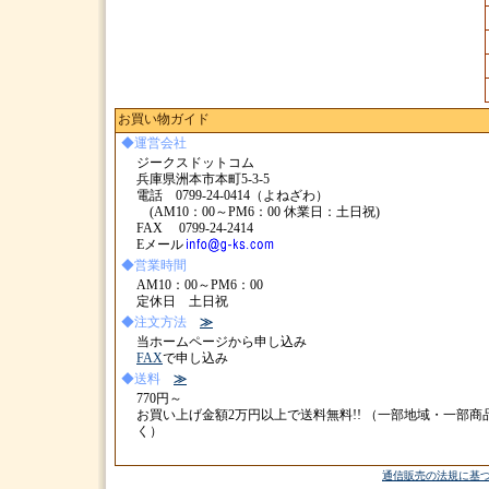
お買い物ガイド
◆運営会社
ジークスドットコム
兵庫県洲本市本町5-3-5
電話 0799-24-0414（よねざわ）
(AM10：00～PM6：00 休業日：土日祝)
FAX 0799-24-2414
Eメール
◆営業時間
AM10：00～PM6：00
定休日 土日祝
◆注文方法
≫
当ホームページから申し込み
FAX
で申し込み
◆送料
≫
770円～
お買い上げ金額2万円以上で送料無料!! （一部地域・一部商
く）
通信販売の法規に基