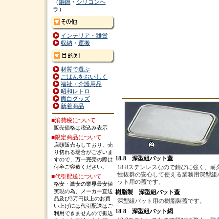
（
銅鍋
・
シリコンヘ
ラ
）
インテリア・雑貨
収納
・
運搬
材質で選ぶ
ごはんをおいしく
福祉・介護用品
昭和レトロ
面白グッズ
新着商品
■消費税について
販売価格は税込み表示
■限定商品について
店頭販売もしており、売
り切れる場合がございま
18-8 深型組バット蓋
すので、万一完売の際は
何卒ご容赦ください。
18-8ステンレスなので錆びに強く、耐
性抜群の安心して使える業務用深型組
■代引配送について
ット用の蓋です。
格安・激安の業界最安値
実現の為、メーカー直送
樹脂製 深型組バット蓋
品及び3万円以上のお買
深型組バット用の樹脂製蓋です。
い上げには代引配送はご
18-8 深型組バット網
利用できませんので振込