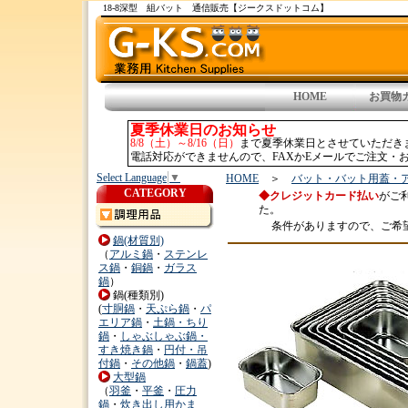
18-8深型 組バット 通信販売【ジークスドットコム】
HOME
お買物
夏季休業日のお知らせ
8/8（土）～8/16（日）
まで夏季休業日とさせていただき
電話対応ができませんので、FAXかEメールでご注文・お
Select Language
▼
HOME
＞
バット・バット用蓋・
CATEGORY
◆クレジットカード払い
がご
た。
条件がありますので、ご希
鍋(材質別)
（
アルミ鍋
・
ステンレ
ス鍋
・
銅鍋
・
ガラス
鍋
）
鍋(種類別)
(
寸胴鍋
・
天ぷら鍋
・
パ
エリア鍋
・
土鍋・ちり
鍋
・
しゃぶしゃぶ鍋・
すき焼き鍋
・
円付・吊
付鍋
・
その他鍋
・
鍋蓋
)
大型鍋
（
羽釜
・
平釜
・
圧力
鍋
・
炊き出し用かま