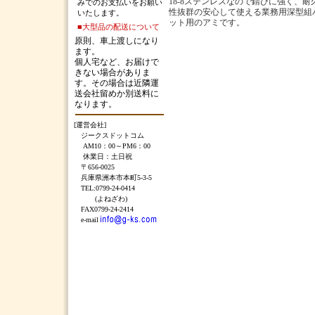
18-8ステンレスなので錆びに強く、耐
みでのお支払いをお願い
性抜群の安心して使える業務用深型組
いたします。
ット用のアミです。
■大型品の配送について
原則、車上渡しになり
ます。
個人宅など、お届けで
きない場合がありま
す。その場合は近隣運
送会社留めか別送料に
なります。
[運営会社]
ジークスドットコム
AM10：00～PM6：00
休業日：土日祝
〒656-0025
兵庫県洲本市本町5-3-5
TEL:0799-24-0414
(よねざわ)
FAX0799-24-2414
e-mail