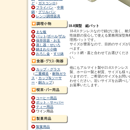
ど
・
ガスコンロ
）
フライパン
・
中華
鍋
・
グリルパン
レンジ調理器具
18-8深型 組バット
18-8ステンレスなので錆びに強く、耐
まな板
性抜群の安心して使える業務用深型角
バット
/
ボール
/
ザル
理用バットです。
保存容器・お玉
サイズが豊富なので、目的のサイズが
蒸し器・せいろ
べます。
鍋まわり小物
バット網・蓋と合わせてお選びくださ
おろし金
・
すり鉢
い。
他にもアルマイト製や21-0ステンレス
カップ・グラス
製、ホーロー製と材質、サイズも様々
（
二重構造
・
耐熱ガラ
りますので、ご希望のサイズをお問い
ス
・
カップ&ソーサ
わせください。近いサイズをお調べし
ー
・
銅カップ
）
お返事いたします。
コーヒー用品
ポット・サーバー
ティー用品
ワイン用品
製菓用品