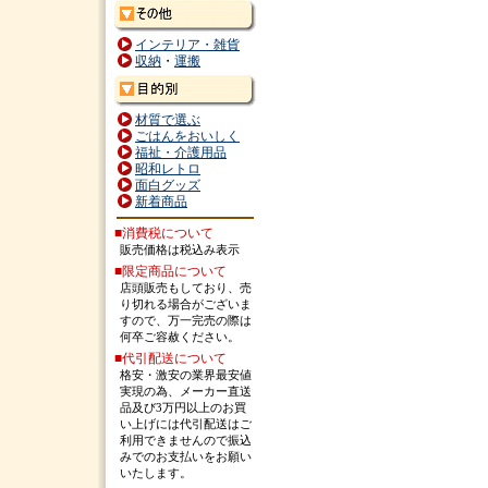
インテリア・雑貨
収納
・
運搬
材質で選ぶ
ごはんをおいしく
福祉・介護用品
昭和レトロ
面白グッズ
新着商品
■消費税について
販売価格は税込み表示
■限定商品について
店頭販売もしており、売
り切れる場合がございま
すので、万一完売の際は
何卒ご容赦ください。
■代引配送について
格安・激安の業界最安値
実現の為、メーカー直送
品及び3万円以上のお買
い上げには代引配送はご
利用できませんので振込
みでのお支払いをお願い
いたします。