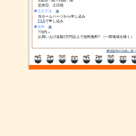
AM10：00～PM6：00
定休日 土日祝
◆注文方法
≫
当ホームページから申し込み
FAX
で申し込み
◆送料
≫
770円～
お買い上げ金額2万円以上で送料無料!! （一部地域を除く）
通信販売の法規に基