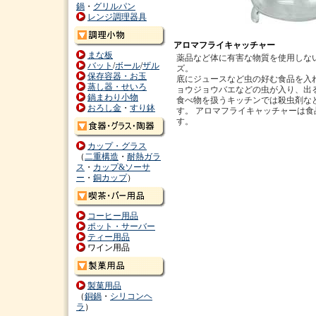
鍋
・
グリルパン
レンジ調理器具
アロマフライキャッチャー
まな板
薬品など体に有害な物質を使用しな
バット
/
ボール
/
ザル
ズ。
保存容器・お玉
底にジュースなど虫の好む食品を入
蒸し器・せいろ
ョウジョウバエなどの虫が入り、出
鍋まわり小物
食べ物を扱うキッチンでは殺虫剤な
おろし金
・
すり鉢
す。 アロマフライキャッチャーは
す。
カップ・グラス
（
二重構造
・
耐熱ガラ
ス
・
カップ&ソーサ
ー
・
銅カップ
）
コーヒー用品
ポット・サーバー
ティー用品
ワイン用品
製菓用品
（
銅鍋
・
シリコンヘ
ラ
）