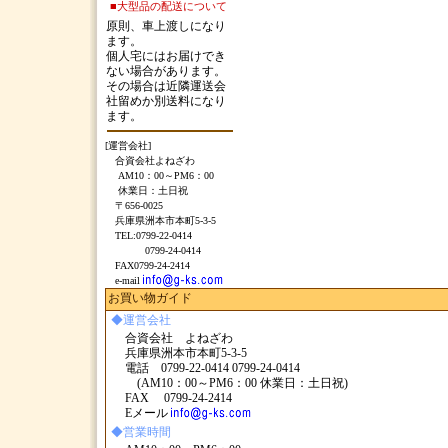
■大型品の配送について
原則、車上渡しになり
ます。
個人宅にはお届けでき
ない場合があります。
その場合は近隣運送会
社留めか別送料になり
ます。
[運営会社]
合資会社よねざわ
AM10：00～PM6：00
休業日：土日祝
〒656-0025
兵庫県洲本市本町5-3-5
TEL:0799-22-0414
0799-24-0414
FAX0799-24-2414
e-mail
お買い物ガイド
◆運営会社
合資会社 よねざわ
兵庫県洲本市本町5-3-5
電話 0799-22-0414 0799-24-0414
(AM10：00～PM6：00 休業日：土日祝)
FAX 0799-24-2414
Eメール
◆営業時間