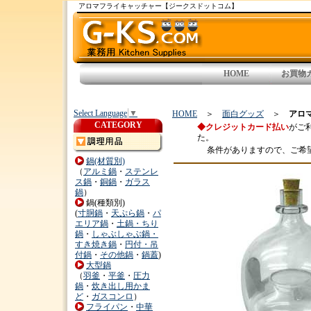
アロマフライキャッチャー【ジークスドットコム】
HOME
お買物
Select Language
▼
HOME
＞
面白グッズ
＞
アロ
CATEGORY
◆クレジットカード払い
がご
た。
条件がありますので、ご希
鍋(材質別)
（
アルミ鍋
・
ステンレ
ス鍋
・
銅鍋
・
ガラス
鍋
）
鍋(種類別)
(
寸胴鍋
・
天ぷら鍋
・
パ
エリア鍋
・
土鍋・ちり
鍋
・
しゃぶしゃぶ鍋・
すき焼き鍋
・
円付・吊
付鍋
・
その他鍋
・
鍋蓋
)
大型鍋
（
羽釜
・
平釜
・
圧力
鍋
・
炊き出し用かま
ど
・
ガスコンロ
）
フライパン
・
中華